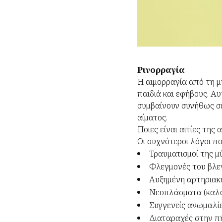
Ρινορραγία
Η αιμορραγία από τη μ
παιδιά και εφήβους. Αυ
συμβαίνουν συνήθως σ
αίματος.
Ποιες είναι αιτίες της 
Οι συχνότεροι λόγοι πο
Τραυματισμοί της μ
Φλεγμονές του βλεν
Αυξημένη αρτηριακ
Νεοπλάσματα (καλο
Συγγενείς ανωμαλίε
Διαταραχές στην πή