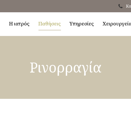
Κα
ή
Η ιατρός
Παθήσεις
Υπηρεσίες
Χειρουργεί
Ρινορραγία