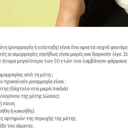
ύτη (ρινορραγία ή επίσταξη) είναι ένα αρκετά συχνό φαινόμε
τές οι αιμορραγίες συνήθως είναι μικρές και διαρκούν λίγο. 
ε άτομα μεγαλύτερα των 50 ετών που λαμβάνουν φάρμακα γ
αιμορραγίας από τη μύτη ;
υ προκαλούν ρινορραγία είναι :
ύτης (δάχτυλο στα μικρά παιδιά)
νογόνου της μύτης (ιώσεις)
ή πίεση
ήθη ή κακοήθη).
ς αρτηριών της περιοχής της μύτης.
ξη του αίματος.