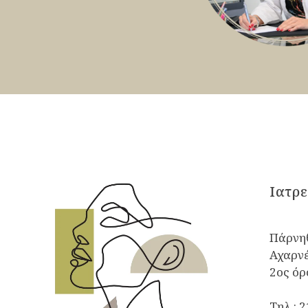
Iατρε
Πάρνηθ
Αχαρνέ
2ος ό
Τηλ.:
2