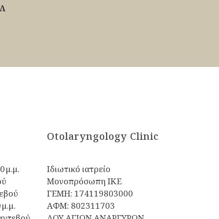
ΡΛ
Otolaryngology Clinic
0 μ.μ.
Ιδιωτικό ιατρείο
ού
Μονοπρόσωπη ΙΚΕ
εβού
ΓΕΜΗ: 174119803000
 μ.μ.
ΑΦΜ: 802311703
αντεβού
ΔΟΥ ΑΓΙΩΝ ΑΝΑΡΓΥΡΩΝ