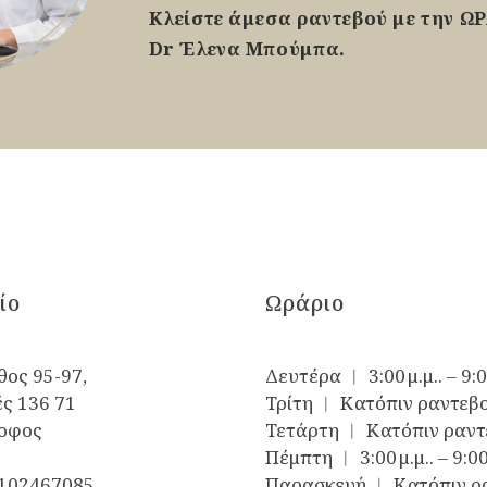
Κλείστε άμεσα ραντεβού με την Ω
Dr Έλενα Μπούμπα.
ίο
Ωράριο
ος 95-97,
Δευτέρα ︱ 3:00 μ.μ.. – 9:0
ς 136 71
Τρίτη ︱ Κατόπιν ραντεβ
ροφος
Τετάρτη ︱ Κατόπιν ραντ
Πέμπτη ︱ 3:00 μ.μ.. – 9:00
102467085
Παρασκευή ︱ Κατόπιν ρ