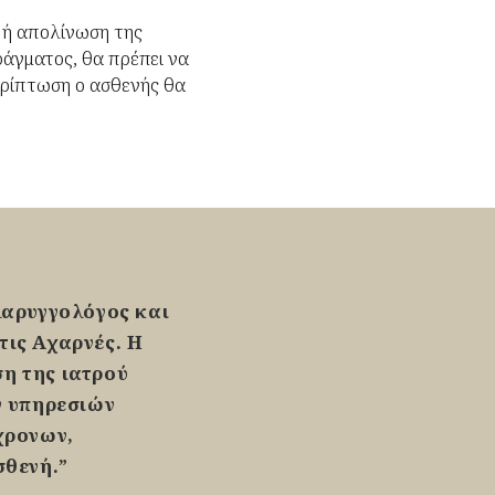
ό ή απολίνωση της
άγματος, θα πρέπει να
περίπτωση ο ασθενής θα
λαρυγγολόγος και
στις Αχαρνές. Η
ση της ιατρού
ν υπηρεσιών
χρονων,
σθενή.”