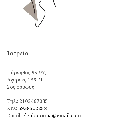
Iατρείο
Πάρνηθος 95-97,
Αχαρνές 136 71
2ος όροφος
Τηλ.:
2102467085
Κιν.:
6938502258
Email:
elenboumpa@gmail.com