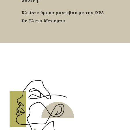
ασθενή.”
Κλείστε άμεσα ραντεβού με την ΩΡΛ
Dr Έλενα Μπούμπα.