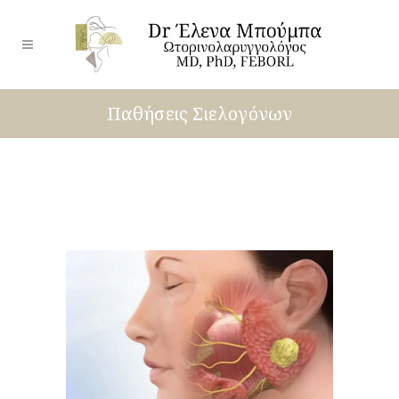
Παθήσεις Σιελογόνων