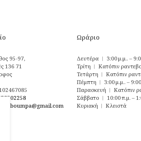
ίο
Ωράριο
ος 95-97,
Δευτέρα ︱ 3:00 μ.μ.. – 9:0
ς 136 71
Τρίτη ︱ Κατόπιν ραντεβ
ροφος
Τετάρτη ︱ Κατόπιν ραντ
Πέμπτη ︱ 3:00 μ.μ.. – 9:00
102467085
Παρασκευή ︱ Κατόπιν ρ
938502258
Σάββατο ︱ 10:00 π.μ. – 1:
elenboumpa@gmail.com
Κυριακή ︱ Κλειστά