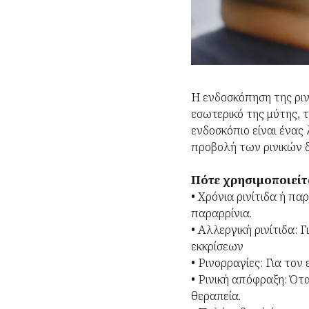
Η ενδοσκόπηση της ρινό
εσωτερικό της μύτης, 
ενδοσκόπιο είναι ένας
προβολή των ρινικών δ
Πότε χρησιμοποιείτ
• Χρόνια ρινίτιδα ή π
παραρρίνια.
• Αλλεργική ρινίτιδα:
εκκρίσεων
• Ρινορραγίες: Για τον
• Ρινική απόφραξη: Ότ
θεραπεία.