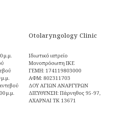
Otolaryngology Clinic
0 μ.μ.
Ιδιωτικό ιατρείο
ού
Μονοπρόσωπη ΙΚΕ
εβού
ΓΕΜΗ: 174119803000
 μ.μ.
ΑΦΜ: 802311703
αντεβού
ΔΟΥ ΑΓΙΩΝ ΑΝΑΡΓΥΡΩΝ
00 μ.μ.
ΔΙΕΥΘΥΝΣΗ: Πάρνηθος 95-97,
ΑΧΑΡΝΑΙ ΤΚ 13671