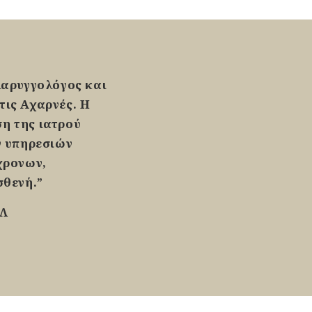
λαρυγγολόγος και
στις Αχαρνές. Η
ση της ιατρού
ν υπηρεσιών
χρονων,
σθενή.”
ΡΛ