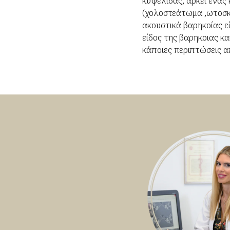
κυψελίδας, αρκεί ένας
(χολοστεάτωμα ,ωτοσκλ
ακουστικά βαρηκοίας ε
είδος της βαρηκοιας κα
κάποιες περιπτώσεις α