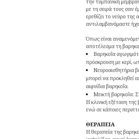
την τυμπανική μεμβράν
με τη σειρά τους σαν 
ερεθίζει το νεύρο της
αντιλαμβανόμαστε ήχο
Όπως είναι αναμενόμε
αποτέλεσμα τη βαρηκοΐ
Βαρηκοΐα αγωγιμότητ
πρόσκρουση με κερί, ωτ
Νευροαισθητήρια βα
μπορεί να προκληθεί α
αιφνίδια βαρηκοΐα.
Μεικτή βαρηκοΐα: 
Η κλινική εξέταση της
ενώ σε κάποιες περιπτώ
ΘΕΡΑΠΕΙΑ
Η θεραπεία της βαρηκο