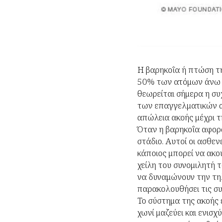
Η βαρηκοΐα ή πτώση τη
50% των ατόμων άνω τ
θεωρείται σήμερα η συ
των επαγγελματικών ασ
απώλεια ακοής μέχρι τ
Όταν η βαρηκοΐα αφορά
στάδιο. Αυτοί οι ασθε
κάποιος μπορεί να ακού
χείλη του συνομιλητή 
να δυναμώνουν την τηλ
παρακολουθήσει τις συζ
Το σύστημα της ακοής 
χωνί μαζεύει και ενισχ