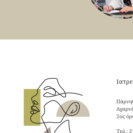
Iατρε
Πάρνηθ
Αχαρνέ
2ος ό
Τηλ.:
2