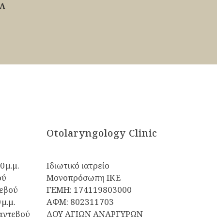
ΡΛ
Otolaryngology Clinic
0 μ.μ.
Ιδιωτικό ιατρείο
ού
Μονοπρόσωπη ΙΚΕ
εβού
ΓΕΜΗ: 174119803000
 μ.μ.
ΑΦΜ: 802311703
αντεβού
ΔΟΥ ΑΓΙΩΝ ΑΝΑΡΓΥΡΩΝ