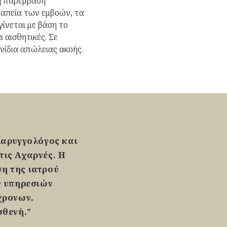
κή παρέμβαση
ραπεία των εμβοών, τα
γίνεται με βάση το
ι αισθητικές. Σε
νίδια απώλειας ακοής.
λαρυγγολόγος και
στις Αχαρνές. Η
ση της ιατρού
ν υπηρεσιών
χρονων,
σθενή.”