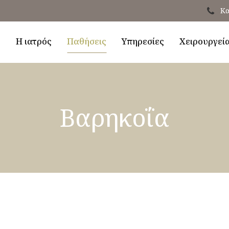
Κα
ή
Η ιατρός
Παθήσεις
Υπηρεσίες
Χειρουργεί
Βαρηκοΐα