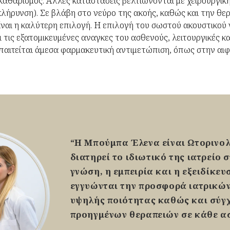
 καθαρισμός. Άλλες καταστάσεις βελτιώνονται με χειρουργι
ήρυνση). Σε βλάβη στο νεύρο της ακοής, καθώς και την θε
ίναι η καλύτερη επιλογή. Η επιλογή του σωστού ακουστικού 
ι τις εξατομικευμένες αναγκες του ασθενούς, λειτουργικές κα
παιτείται άμεσα φαρμακευτική αντιμετώπιση, όπως στην αιφ
“
Η Μπούμπα Έλενα είναι Ωτορινο
διατηρεί το ιδιωτικό της ιατρείο 
γνώση, η εμπειρία και η εξειδίκευ
εγγυώνται την προσφορά ιατρικώ
υψηλής ποιότητας καθώς και σύγ
προηγμένων θεραπειών σε κάθε α