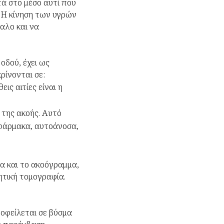
ά στο μέσο αυτί που
. Η κίνηση των υγρών
αλο και να
οδού, έχει ως
ρίνονται σε:
ις αιτίες είναι η
 της ακοής. Αυτό
 φάρμακα, αυτοάνοσα,
α και το ακοόγραμμα,
ητική τομογραφία.
 οφείλεται σε βύσμα