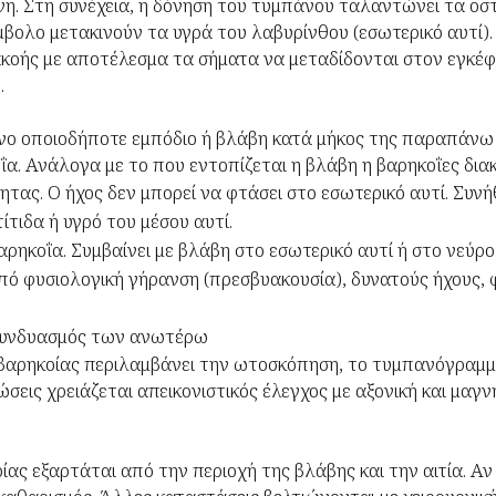
η. Στη συνέχεια, η δόνηση του τυμπάνου ταλαντώνει τα οστ
έμβολο μετακινούν τα υγρά του λαβυρίνθου (εσωτερικό αυτί)
 ακοής με αποτέλεσμα τα σήματα να μεταδίδονται στον εγκέφ
.
νο οποιοδήποτε εμπόδιο ή βλάβη κατά μήκος της παραπάνω 
α. Ανάλογα με το που εντοπίζεται η βλάβη η βαρηκοΐες διακ
ας. Ο ήχος δεν μπορεί να φτάσει στο εσωτερικό αυτί. Συνήθε
ίτιδα ή υγρό του μέσου αυτί.
ρηκοΐα. Συμβαίνει με βλάβη στο εσωτερικό αυτί ή στο νεύρο
πό φυσιολογική γήρανση (πρεσβυακουσία), δυνατούς ήχους,
Συνδυασμός των ανωτέρω
 βαρηκοίας περιλαμβάνει την ωτοσκόπηση, το τυμπανόγραμμ
σεις χρειάζεται απεικονιστικός έλεγχος με αξονική και μαγν
ίας εξαρτάται από την περιοχή της βλάβης και την αιτία. Αν