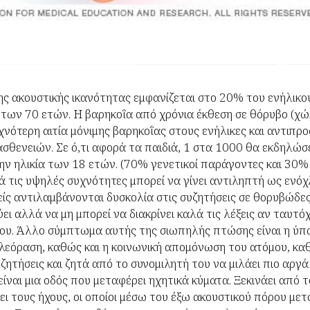
ς ακουστικής ικανότητας εμφανίζεται στο 20% του ενήλικο
ων 70 ετών. Η βαρηκοΐα από χρόνια έκθεση σε θόρυβο (χώ
χνότερη αιτία μόνιμης βαρηκοΐας στους ενήλικες και αντιπρο
θενειών. Σε ό,τι αφορά τα παιδιά, 1 στα 1000 θα εκδηλώσ
ην ηλικία των 18 ετών. (70% γενετικοί παράγοντες και 30% 
 τις υψηλές συχνότητες μπορεί να γίνει αντιληπτή ως ενό
νείς αντιλαμβάνονται δυσκολία στις συζητήσεις σε θορυβώδε
ει αλλά να μη μπορεί να διακρίνει καλά τις λέξεις αν ταυτό
του. Άλλο σύμπτωμα αυτής της σιωπηλής πτώσης είναι η ύπ
εόραση, καθώς και η κοινωνική απομόνωση του ατόμου, καθ
ητήσεις και ζητά από το συνομιλητή του να μιλάει πιο αργά
είναι μια οδός που μεταφέρει ηχητικά κύματα. Ξεκινάει από 
ύει τους ήχους, οι οποίοι μέσω του έξω ακουστικού πόρου με