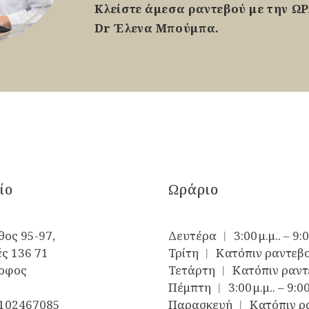
Κλείστε άμεσα ραντεβού με την Ω
Dr Έλενα Μπούμπα.
ίο
Ωράριο
ος 95-97,
Δευτέρα ︱ 3:00 μ.μ.. – 9:0
ς 136 71
Τρίτη ︱ Κατόπιν ραντεβ
ροφος
Τετάρτη ︱ Κατόπιν ραντ
Πέμπτη ︱ 3:00 μ.μ.. – 9:00
102467085
Παρασκευή ︱ Κατόπιν ρ