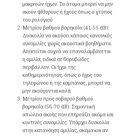
μακρινών ήχων. Τα άτομα μπορεί να μην
ακούν ψίθυρους ή ήχους όπως ο χτύπος
του ρολογιού
Μετρίου βαθμού βαρηκοΐα (41-55 dB):
Δυσκολία να ακούσει κάποιος κανονικές
συνομιλίες χωρίς ακουστικά βοηθήματα.
Απαιτείται συχνά να επαναλαμβάνεται
η ομιλία, ειδικά σε θορυβώδες
περιβάλλον. Οι ήχοι της
καθημερινότητας, όπως ο ήχος του
τηλεφώνου ή της καμπάνας, μπορεί να
μην ακούγονται καλά.
Μετρίου προς σοβαρού βαθμού
βαρηκοΐα (56-70 dB): Σημαντική
απώλεια ακοής που επηρεάζει ακόμα και
κοντινές συνομιλίες. Υπάρχει δυσκολία
στην κατανόηση ομιλίας, ακόμα και αν