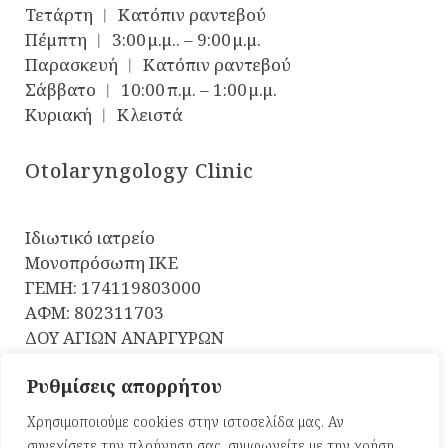
Τετάρτη ︱ Κατόπιν ραντεβού
Πέμπτη ︱ 3:00 μ.μ.. – 9:00 μ.μ.
Παρασκευή ︱ Κατόπιν ραντεβού
Σάββατο ︱ 10:00 π.μ. – 1:00 μ.μ.
Κυριακή ︱ Κλειστά
Otolaryngology Clinic
Ιδιωτικό ιατρείο
Μονοπρόσωπη ΙΚΕ
ΓΕΜΗ: 174119803000
ΑΦΜ: 802311703
ΔΟΥ ΑΓΙΩΝ ΑΝΑΡΓΥΡΩΝ
ΔΙΕΥΘΥΝΣΗ: Πάρνηθος 95-97,
Ρυθμίσεις απορρήτου
ΑΧΑΡΝΑΙ ΤΚ 13671
Χρησιμοποιούμε cookies στην ιστοσελίδα μας. Αν
συνεχίσετε την πλοήγηση σας, συμφωνείτε με την χρήση