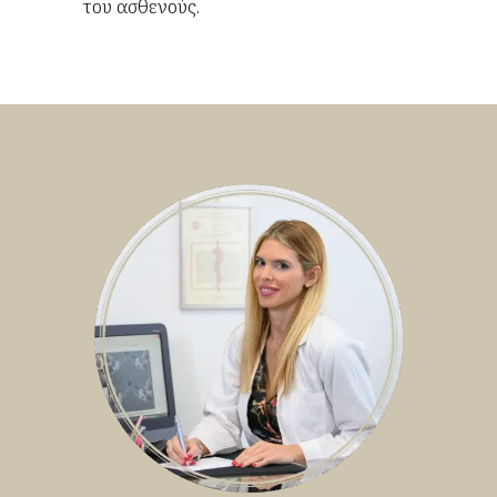
του ασθενούς.