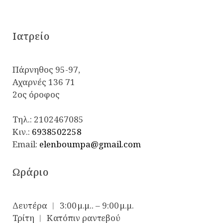
Iατρείο
Πάρνηθος 95-97,
Αχαρνές 136 71
2ος όροφος
Τηλ.:
2102467085
Κιν.:
6938502258
Email:
elenboumpa@gmail.com
Ωράριο
Δευτέρα ︱ 3:00 μ.μ.. – 9:00 μ.μ.
Τρίτη ︱ Κατόπιν ραντεβού